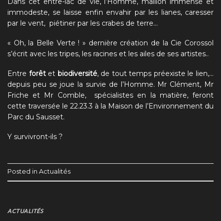
Dans cet entre-lac de vie, l’Homme, maillon immense et
immodeste, se laisse enfin envahir par les lianes, caresser
par le vent, piétiner par les crabes de terre…
«
Oh, la Belle Verte !
» dernière création de la Cie Corossol
s’écrit avec les tripes, les racines et les ailes de ses artistes..
Entre
forêt
et
biodiversité
, de tout temps préexiste le lien,…
depuis peu se joue la survie de l’Homme. Mr Clément, Mr
Friche et Mr Comble, spécialistes en la matière, feront
cette traversée le 22.23.3 à la Maison de l’Environnement du
Parc du Sausset.
Y survivront-ils ?
Posted in
Actualités
ACTUALITÉS