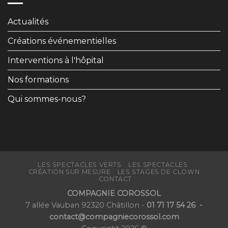
Actualités
Créations événementielles
Interventions à l'hôpital
Nos formations
Qui sommes-nous?
LES SPECTACLES VERTS
LES SPECTACLES
CRÉATION SUR MESURE
LES STAGES DE CLOWN
CONTACT
COMPAGNIE COROSSOL
7 allée Vauban 92320 Châtillon -
01 71 17 54 26
-
contact@compagniecorossol.com