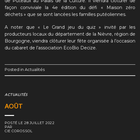
de Puteaux au Palais de la Culture. Il viendra clôturer de
façon conviviale la 4e édition du défi « Maison zéro
déchets » que se sont lancées les familles putéoliennes.
A noter que « Le Grand jeu du quiz » invité par les
producteurs locaux du département de la Nièvre, région de
Bourgogne, viendra clôturer leur fête organisée à l’occasion
du cabaret de l’association EcoBio Decize.
Posted in
Actualités
ACTUALITÉS
AOÛT
POSTÉ LE
28 JUILLET 2022
PAR
CIE COROSSOL