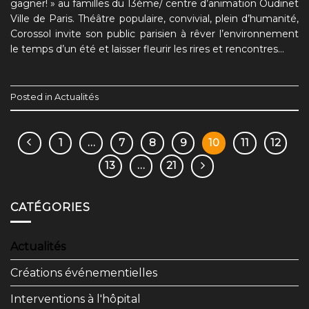
gagner! » au familles du 13ème/ centre d’animation Oudinet
Ville de Paris. Théâtre populaire, convivial, plein d’humanité,
Corossol invite son public parisien à rêver l’environnement
le temps d’un été et laisser fleurir les rires et rencontres…
Posted in
Actualités
1
…
7
8
9
10
11
12
13
…
21
CATÉGORIES
Actualités
Créations événementielles
Interventions à l'hôpital