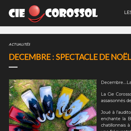
Skip
to
LE
content
ACTUALITÉS
DECEMBRE : SPECTACLE DE NOË
Decembre….La t
La Cie Corosso
assaisonnés de
Joué à l’audit
enchante la Bi
chatillonnais 