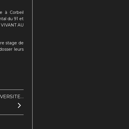
ue à Corbeil
ntal du 91 et
re VIVANT AU
tre stage de
dosser leurs
IVERSITE…