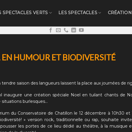
S SPECTACLES VERTS
LES SPECTACLES
CRÉATION
L EN HUMOUR ET BIODIVERSITÉ
endre saison des langueurs laissent la place aux journées de ri
l inaugure une création spéciale Noel en tuilant chants de Noe
 situations burlesques…
orium du Conservatoire de Chatillon le 12 décembre à 10h30 et 
odiversité! » version rock, traditionnelle ou rap, souhaite invite
à pousser les portes de ce lieu dédié au théâtre, à la musique e