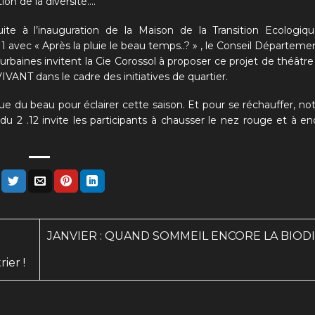
on de la diversité….
suite à l’inauguration de la Maison de la Transition Ecologiq
1 avec « Après la pluie le beau temps..? » , le Conseil Départeme
 urbaines invitent la Cie Corossol à proposer ce projet de théât
ANT dans le cadre des initiatives de quartier.
e du beau pour éclairer cette saison. Et pour se réchauffer, no
du 2 .12 invite les participants à chausser le nez rouge et à en
JANVIER : QUAND SOMMEIL ENCORE LA BIOD
ier !