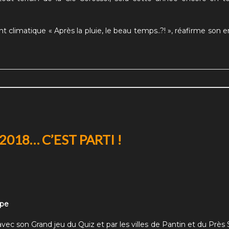
ent climatique
« Après la pluie, le beau temps..?! »
, réafirme son
018… C’EST PARTI !
upe
 avec son Grand jeu du Quiz et par les villes de Pantin et du Près 