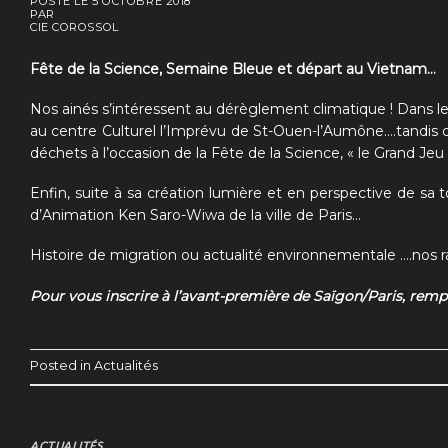
POSTÉ LE
5 OCTOBRE 2018
PAR
CIE COROSSOL
Fête de la Science, Semaine Bleue et départ au Vietnam…
Nos ainés s’intéressent au dérèglement climatique ! Dans le
au centre Culturel l’Imprévu de St-Ouen-l’Aumône….tandis 
déchets à l’occasion de la Fête de la Science, « le Grand Je
Enfin, suite à sa création lumière et en perspective de sa 
d’Animation Ken Saro-Wiwa de la ville de Paris…
Histoire de migration ou actualité environnementale ….nos r
Pour vous inscrire à l’avant-première de Saïgon/Paris, rempli
Posted in
Actualités
ACTUALITÉS