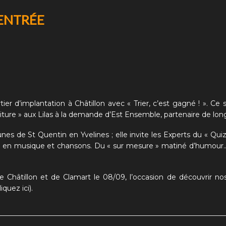
RENTRÉE
tier d’implantation à Châtillon avec
« Trier, c’est gagné ! »
. Ce 
oiture » aux Lilas à la demande d’Est Ensemble, partenaire de lon
 de St Quentin en Yvelines ; elle invite les Experts du
« Quiz
on en musique et chansons. Du « sur mesure » matiné d’humour
e Châtillon et de Clamart le 08/09, l’occasion de découvrir n
iquez ici)
.