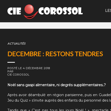
Skip
to
LE
content
ACTUALITÉS
DECEMBRE : RESTONS TENDRES
POSTÉ LE
4 DÉCEMBRE 2018
PAR
CIE COROSSOL
Noël sans gaspi alimentaire, ni degrés supplémentaires..?
Après avoir déambulé en région parisienne, puis en Guade
Jeu du Quiz »
s’invite auprès des enfants du personnel des la
Tandis que
« C’est pas tous les jours Noël ! »
, spectacle