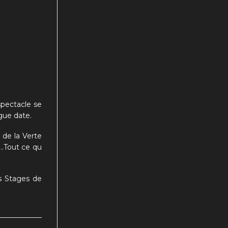
spectacle se
gue date.
 de la Verte
….Tout ce qu
os Stages de