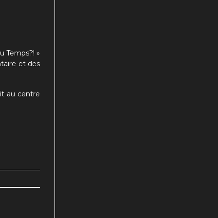
au Temps?! »
taire et des
.
it au centre