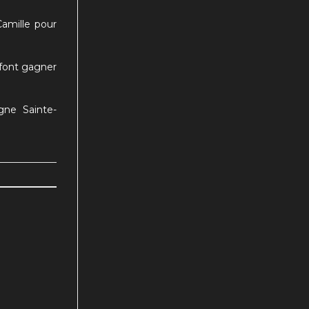
Camille pour
s font gagner
gne Sainte-