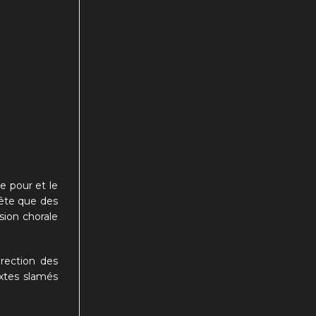
le pour et le
nête que des
sion chorale
irection des
xtes slamés